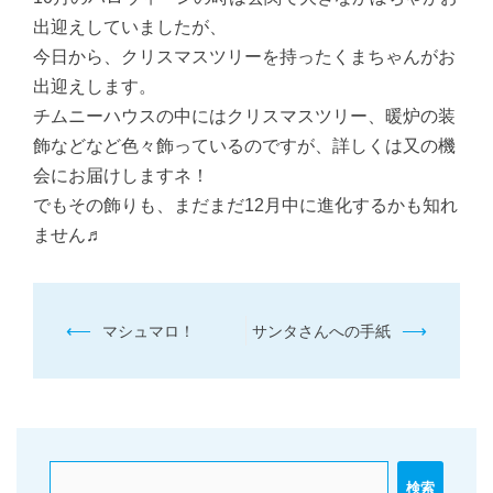
出迎えしていましたが、
今日から、クリスマスツリーを持ったくまちゃんがお
出迎えします。
チムニーハウスの中にはクリスマスツリー、暖炉の装
飾などなど色々飾っているのですが、詳しくは又の機
会にお届けしますネ！
でもその飾りも、まだまだ12月中に進化するかも知れ
ません♬
投
⟵
⟶
マシュマロ！
サンタさんへの手紙
稿
ナ
ビ
ゲ
検索