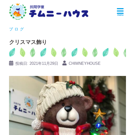
コ
ン
テ
ン
ブログ
ツ
クリスマス飾り
へ
ス
キ
投稿日:
2021年11月29日
CHIMNEYHOUSE
ッ
プ