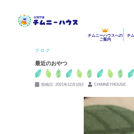
コ
ン
テ
ン
チムニーハウスへの
チ
ツ
ご案内
へ
ブログ
ス
キ
最近のおやつ
ッ
プ
投稿日:
2021年12月10日
CHIMNEYHOUSE