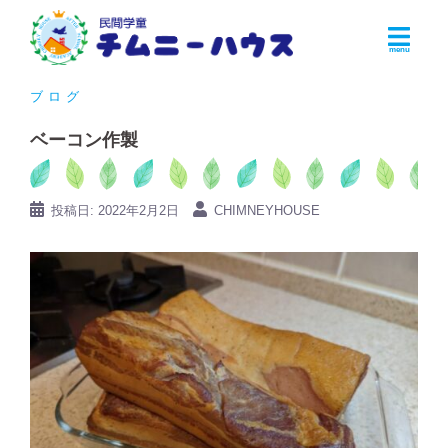
コ
ン
テ
ン
ブログ
ツ
ベーコン作製
へ
ス
キ
投稿日:
2022年2月2日
CHIMNEYHOUSE
ッ
プ