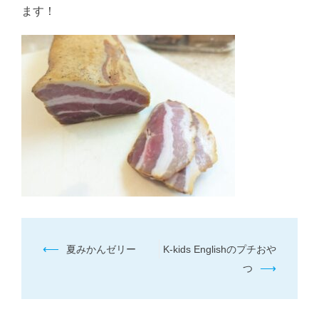
ます！
投
⟵
夏みかんゼリー
K-kids Englishのプチおや
稿
⟶
つ
ナ
ビ