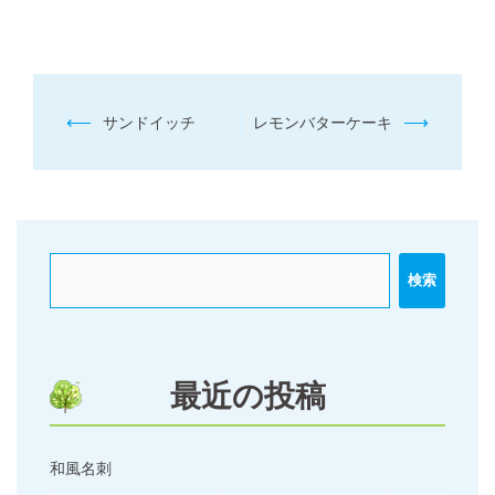
投
⟵
⟶
サンドイッチ
レモンバターケーキ
稿
ナ
ビ
ゲ
ー
検索
シ
ョ
ン
最近の投稿
和風名刺