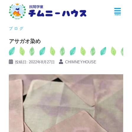
コ
ン
テ
ン
ブログ
ツ
アサガオ染め
へ
ス
キ
投稿日:
2022年8月27日
CHIMNEYHOUSE
ッ
プ