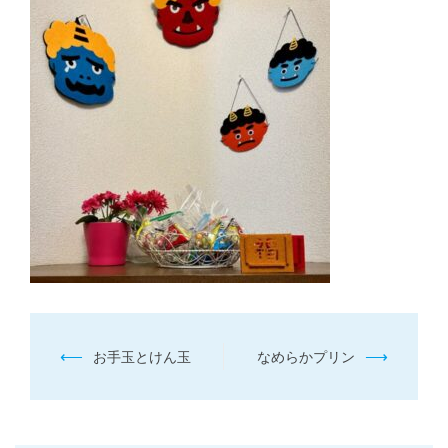
投
⟵
⟶
お手玉とけん玉
なめらかプリン
稿
ナ
ビ