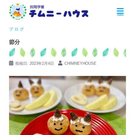
コ
ン
テ
ン
ブログ
ツ
節分
へ
ス
キ
投稿日:
2023年2月4日
CHIMNEYHOUSE
ッ
プ