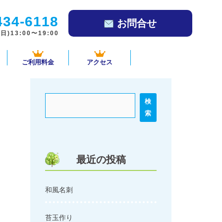
434-6118
お問合せ
)13:00〜19:00
ご利用料金
アクセス
検
索
最近の投稿
和風名刺
苔玉作り