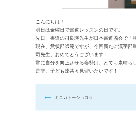
こんにちは！
明日は金曜日で書道レッスンの日です。
先日、書道の司良瑛先生が日本書道協会で「
現在、賞状部師範ですが、今回新たに漢字部
司先生、おめでとうございます！
常に自分を向上させる姿勢は、とても素晴ら
是非、子ども達共々見習いたいです！
投
⟵
ミニガトーショコラ
稿
ナ
ビ
ゲ
ー