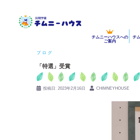
コ
ン
テ
ン
チムニーハウスへの
チ
ツ
ご案内
へ
ブログ
ス
キ
「特選」受賞
ッ
プ
投稿日:
2023年2月16日
CHIMNEYHOUSE