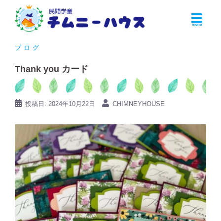
コ
ン
テ
ン
ブログ
ツ
Thank you カード
へ
ス
キ
投稿日:
2024年10月22日
CHIMNEYHOUSE
ッ
プ