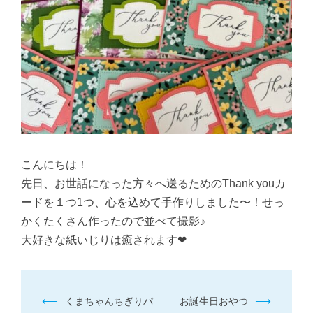
こんにちは！
先日、お世話になった方々へ送るためのThank youカ
ードを１つ1つ、心を込めて手作りしました〜！せっ
かくたくさん作ったので並べて撮影♪
大好きな紙いじりは癒されます❤
投
⟵
⟶
くまちゃんちぎりパ
お誕生日おやつ