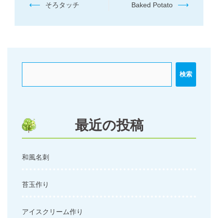
投
⟵
⟶
そろタッチ
Baked Potato
稿
ナ
ビ
ゲ
ー
検索
シ
ョ
ン
最近の投稿
和風名刺
苔玉作り
アイスクリーム作り