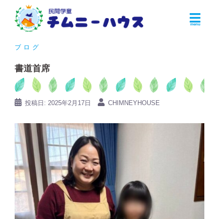
コ
ン
テ
ン
ブログ
ツ
書道首席
へ
ス
キ
投稿日:
2025年2月17日
CHIMNEYHOUSE
ッ
プ