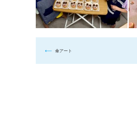
投
⟵
傘アート
稿
ナ
ビ
ゲ
ー
シ
ョ
ン