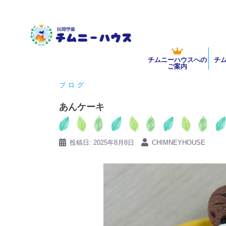
コ
ン
テ
ン
チムニーハウスへの
チ
ツ
ご案内
へ
ブログ
ス
キ
あんケーキ
ッ
プ
投稿日:
2025年8月8日
CHIMNEYHOUSE