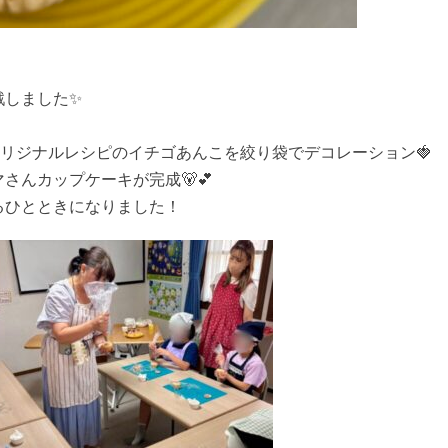
戦しました✨
リジナルレシピのイチゴあんこを絞り袋でデコレーション🍓
さんカップケーキが完成🐻💕
るひとときになりました！