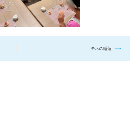
⟶
モネの睡蓮