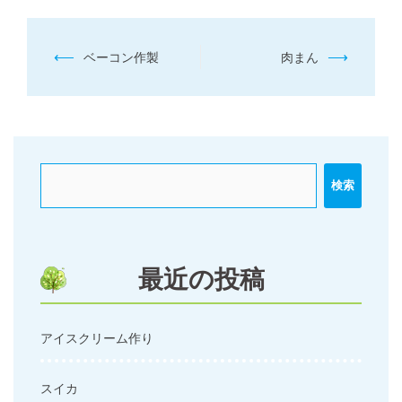
投
⟵
⟶
ベーコン作製
肉まん
稿
ナ
ビ
ゲ
ー
検索
シ
ョ
ン
最近の投稿
アイスクリーム作り
スイカ