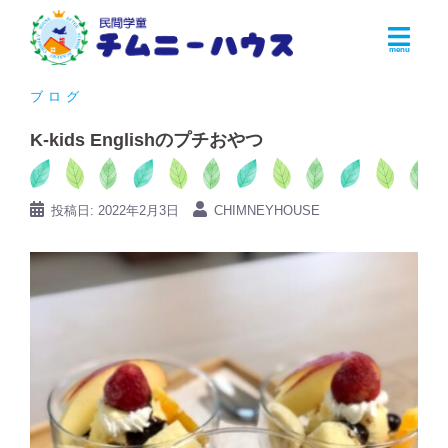
コ
ン
テ
ン
ブログ
ツ
K-kids Englishのプチおやつ
へ
ス
キ
投稿日:
2022年2月3日
CHIMNEYHOUSE
ッ
プ