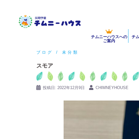
コ
ン
テ
ン
チムニーハウスへの
チ
ツ
ご案内
へ
ブログ
未分類
ス
キ
スモア
ッ
プ
投稿日:
2022年12月9日
CHIMNEYHOUSE