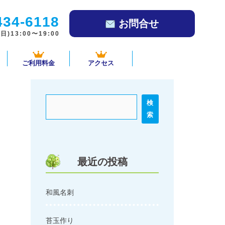
434-6118
お問合せ
)13:00〜19:00
ご利用料金
アクセス
検
索
最近の投稿
和風名刺
苔玉作り