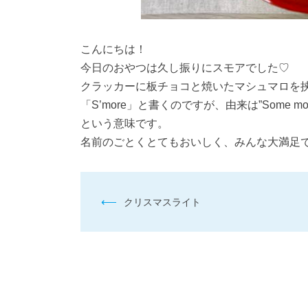
こんにちは！
今日のおやつは久し振りにスモアでした♡
クラッカーに板チョコと焼いたマシュマロを
「S’more」と書くのですが、由来は”Some
という意味です。
名前のごとくとてもおいしく、みんな大満足
投
⟵
クリスマスライト
稿
ナ
ビ
ゲ
ー
シ
ョ